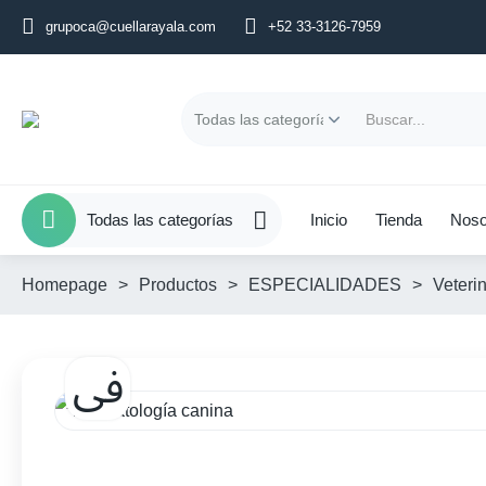
grupoca@cuellarayala.com
+52 33-3126-7959
Todas las categorías
Inicio
Tienda
Noso
Homepage
>
Productos
>
ESPECIALIDADES
>
Veterin