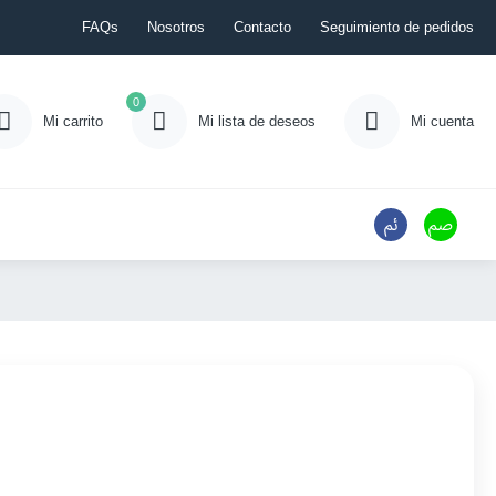
FAQs
Nosotros
Contacto
Seguimiento de pedidos
0
Mi carrito
Mi lista de deseos
Mi cuenta