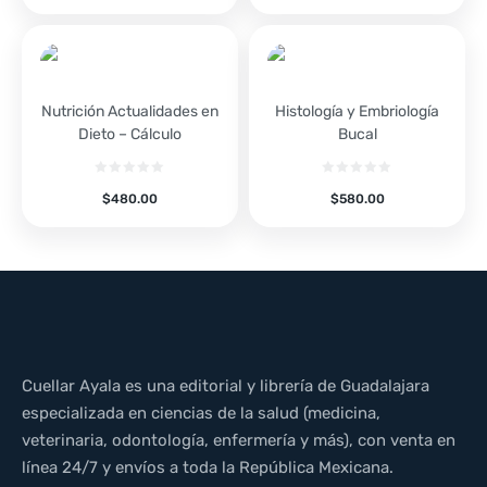
Nutrición Actualidades en
Histología y Embriología
Dieto – Cálculo
Bucal
$
480.00
$
580.00
Cuellar Ayala es una editorial y librería de Guadalajara
especializada en ciencias de la salud (medicina,
veterinaria, odontología, enfermería y más), con venta en
línea 24/7 y envíos a toda la República Mexicana.