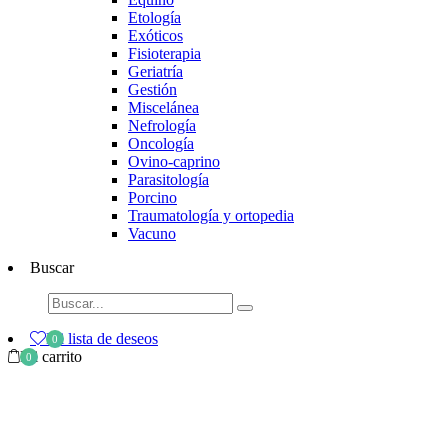
Etología
Exóticos
Fisioterapia
Geriatría
Gestión
Miscelánea
Nefrología
Oncología
Ovino-caprino
Parasitología
Porcino
Traumatología y ortopedia
Vacuno
Buscar
Mi lista de deseos
0
Mi carrito
0