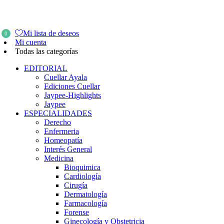
Mi lista de deseos
0
Mi cuenta
Todas las categorías
EDITORIAL
Cuellar Ayala
Ediciones Cuellar
Jaypee-Highlights
Jaypee
ESPECIALIDADES
Derecho
Enfermeria
Homeopatía
Interés General
Medicina
Bioquimica
Cardiología
Cirugía
Dermatología
Farmacología
Forense
Ginecología y Obstetricia