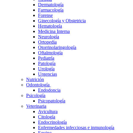
Dermatología
Farmacología
Forense
Ginecología y Obstetricia
Hematología
Medicina Interna
Neurología
Ortopedia
Otorrinolaringología
Oftalmología
Pediatría
Patología
Urología
Urgencias
Nutrición
Odontología
Endodoncia
Psicología
Psicopatología
Veterinaria
Avicultura
Citología
Endocrinología
Enfermedades infecciosas e inmunología
Equino