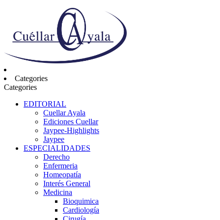
Categories
Categories
EDITORIAL
Cuellar Ayala
Ediciones Cuellar
Jaypee-Highlights
Jaypee
ESPECIALIDADES
Derecho
Enfermeria
Homeopatía
Interés General
Medicina
Bioquimica
Cardiología
Cirugía