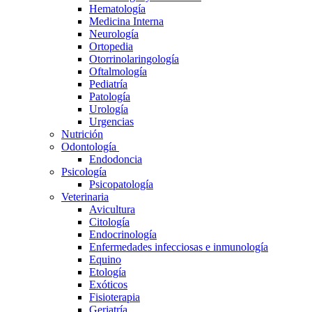
Hematología
Medicina Interna
Neurología
Ortopedia
Otorrinolaringología
Oftalmología
Pediatría
Patología
Urología
Urgencias
Nutrición
Odontología
Endodoncia
Psicología
Psicopatología
Veterinaria
Avicultura
Citología
Endocrinología
Enfermedades infecciosas e inmunología
Equino
Etología
Exóticos
Fisioterapia
Geriatría