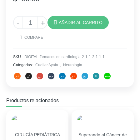
Electroencefalografía
-
+
AÑADIR AL CARRITO
Guías
Técnicas
COMPARE
y
de
Interpretación
SKU:
DIGITAL-fármacos en cardiología-2-1-1-2-1-1-1
cantidad
Categorías:
Cuellar Ayala
,
Neurología
Productos relacionados
CIRUGÍA PEDIÁTRICA
Superando al Cáncer de