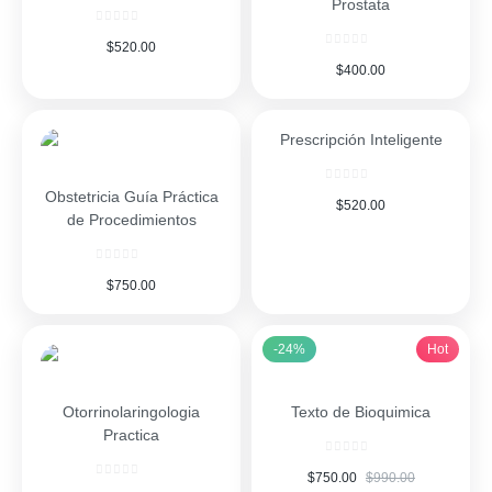
Prostata
$
520.00
$
400.00
Prescripción Inteligente
Obstetricia Guía Práctica
$
520.00
de Procedimientos
$
750.00
-24%
Hot
Otorrinolaringologia
Texto de Bioquimica
Practica
$
750.00
$
990.00